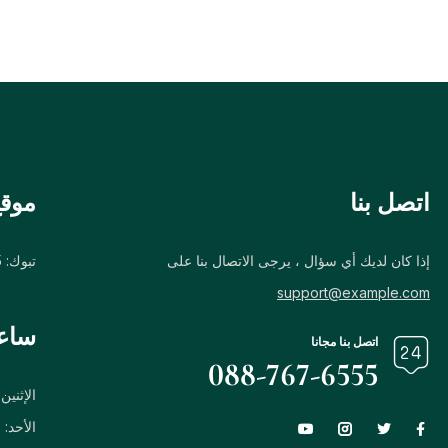
اتصل بنا
موقع
إذا كان لديك أي سؤال ، يرجى الاتصال بنا على
تبوك: 25 West 21th Street, Miami FL, USA
support@example.com
ساع
اتصل بنا مجانا
088-767-6555
الإثنين – السبت:
الأحد: 