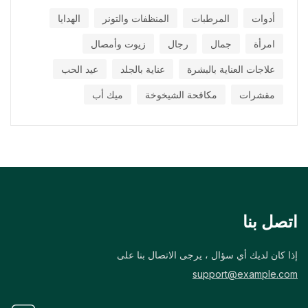
أدوات
المرطبات
المنظفات والتونر
الهدايا
امرأة
جمال
رجال
زيوت وأمصال
علاجات العناية بالبشرة
عناية بالجلد
عيد الحب
مقشرات
مكافحة الشيخوخة
ميك أب
اتصل بنا
إذا كان لديك أي سؤال ، يرجى الاتصال بنا على
support@example.com