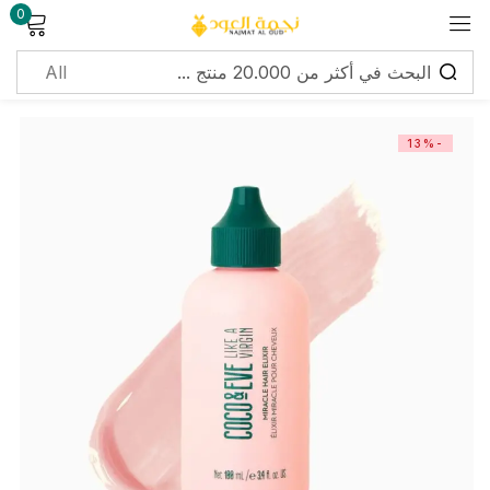
0
Sign in
-13%
Lost password?
Remember me
Log in
Create an account