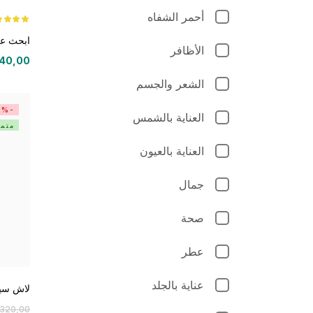
أحمر الشفاه
تم التقييم
من 5
ابحث عن
الأظافر
40,00
الشعر والجسم
-6%
العناية بالشمس
متمي
العناية بالعيون
جمال
صحة
عطر
عناية بالجلد
لاش سين
320,00