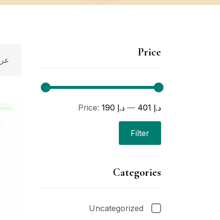
Price
عرض
401 د.إ
—
190 د.إ
Price:
متمي
Filter
Categories
Uncategorized