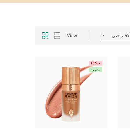
الافتراضي
View:
-10%
متميز