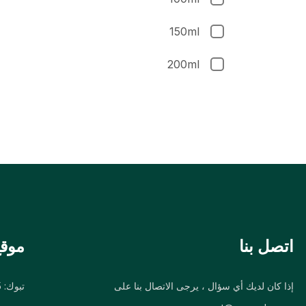
150ml
200ml
اتصل بنا
موقع
إذا كان لديك أي سؤال ، يرجى الاتصال بنا على
تبوك: 25 West 21th Street, Miami FL, USA