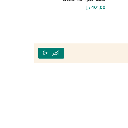
401,00
د.إ
أكثر